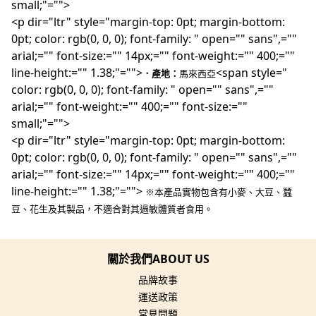
small;"="">
<p dir="ltr" style="margin-top: 0pt; margin-bottom:
0pt; color: rgb(0, 0, 0); font-family: " open="" sans",=""
arial;="" font-size:="" 14px;="" font-weight:="" 400;=""
line-height:="" 1.38;"="">
<span style="
．產地：
馬來西亞
color: rgb(0, 0, 0); font-family: " open="" sans",=""
arial;="" font-weight:="" 400;="" font-size:=""
small;"="">
<p dir="ltr" style="margin-top: 0pt; margin-bottom:
0pt; color: rgb(0, 0, 0); font-family: " open="" sans",=""
arial;="" font-size:="" 14px;="" font-weight:="" 400;=""
line-height:="" 1.38;"="">
 ※本產品實物包含有小麥、大豆、蠶
豆、花生及其製品，不適合對其過敏體質者食用。
關於我們ABOUT US
品牌故事
運送政策
常見問題