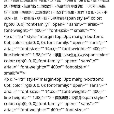
鉀)]、蔬菜包[醃酸豆角（長豆、水、鹽）、醃蘿蔔（蘿蔔乾、鹽、L-麩酸
鈉、檸檬酸、防腐劑(己二烯酸鉀) 、防腐劑(苯甲酸鈉)）、木耳、辣椒
粉、 冰糖、防腐劑(己二烯酸鉀) ]、 配料包[花生、腐竹（黃豆、水、小
<span style=" color:
麥粉、鹽）、棕櫚油、鹽、糖、L-麩酸鈉]
rgb(0, 0, 0); font-family: " open="" sans",="" arial;=""
font-weight:="" 400;="" font-size:="" small;"="">
<p dir="ltr" style="margin-top: 0pt; margin-bottom:
0pt; color: rgb(0, 0, 0); font-family: " open="" sans",=""
arial;="" font-size:="" 14px;="" font-weight:="" 400;=""
line-height:="" 1.38;"="">
<span style="
．淨重：234
公克(1入)
color: rgb(0, 0, 0); font-family: " open="" sans",=""
arial;="" font-weight:="" 400;="" font-size:=""
small;"="">
<p dir="ltr" style="margin-top: 0pt; margin-bottom:
0pt; color: rgb(0, 0, 0); font-family: " open="" sans",=""
arial;="" font-size:="" 14px;="" font-weight:="" 400;=""
line-height:="" 1.38;"="">
<span style="
．保存期限：
12個月
color: rgb(0, 0, 0); font-family: " open="" sans",=""
arial;="" font-weight:="" 400;="" font-size:=""