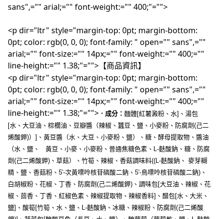
sans",="" arial;="" font-weight:="" 400;"="">
<p dir="ltr" style="margin-top: 0pt; margin-bottom:
0pt; color: rgb(0, 0, 0); font-family: " open="" sans",=""
arial;="" font-size:="" 14px;="" font-weight:="" 400;=""
line-height:="" 1.38;"="">
【商品資訊】
<p dir="ltr" style="margin-top: 0pt; margin-bottom:
0pt; color: rgb(0, 0, 0); font-family: " open="" sans",=""
arial;="" font-size:="" 14px;="" font-weight:="" 400;=""
line-height:="" 1.38;"="">
．成分：
麵體[紅薯澱粉、水]、湯包
[水、大豆油、棕櫚油、豆瓣醬（辣椒、蠶豆、鹽、小麥粉、防腐劑(己二
烯酸鉀)）]、黃豆醬（水、大豆、小麥粉、鹽）、糖、酵母提取物、醬油
（水、鹽、   黃豆、小麥、小麥粉、普通焦糖色素、L-麩酸鈉、糖、防腐
劑(己二烯酸鉀)、草菇）、竹筍、辣椒、香菇調味料((L-麩酸鈉、 麥芽糊
精、鹽、香菇粉、5'-次黃嘌呤核苷磷酸二鈉、5'-鳥嘌呤核苷磷酸二鈉)、
白胡椒粉、花椒、丁香、防腐劑(己二烯酸鉀)、調味包[大豆油、辣椒、花
椒、茴香、丁香、紅椒色素、辣椒提取物、辣椒香料]、醋包[水、大米、
鹽]、酸筍[竹筍、水、鹽、L-麩酸鈉、冰糖、辣椒粉、防腐劑(己二烯酸