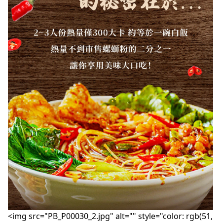
<img src="PB_P00030_2.jpg" alt="" style="color: rgb(51,