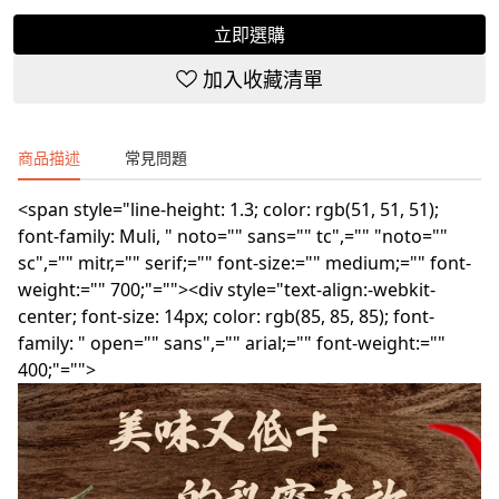
立即選購
加入收藏清單
商品描述
常見問題
<span style="line-height: 1.3; color: rgb(51, 51, 51);
font-family: Muli, " noto="" sans="" tc",="" "noto=""
sc",="" mitr,="" serif;="" font-size:="" medium;="" font-
weight:="" 700;"=""><div style="text-align:-webkit-
center; font-size: 14px; color: rgb(85, 85, 85); font-
family: " open="" sans",="" arial;="" font-weight:=""
400;"="">