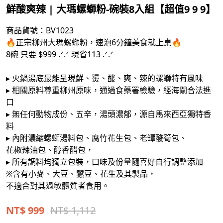
鮮酸爽辣 | 大瑪螺螄粉-碗裝8入組【超值9 9 9】
商品貨號：
BV1023
🔥正宗柳州大瑪螺螄粉，速泡6分鐘美食就上桌🔥
8碗 只要 $999 .ᐟ.ᐟ 現省113 .ᐟ.ᐟ
▸ 火鍋湯底最能呈現鮮、燙、酸、爽、辣的螺螄特有風味
▸ 相關原料尊重柳州原味，通過食藥署檢驗，經海關合法進
口
▸ 無任何動物成份、五辛，湯頭濃郁，源自馬來西亞獨特香
料
▸ 內附濃縮螺螄湯料包、腐竹花生包、老罈酸筍包、
花椒辣油包、醇香醋包，
▸ 所有調料均獨立包裝，口味及份量隨喜好自行調整添加
※含有小麥、大豆、蠶豆、花生及其製品，
不適合對其過敏體質者食用。
NT$
999
NT$ 1,112