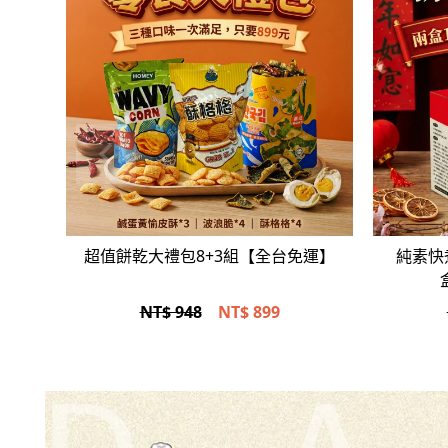
立即選購
超值餅乾大禮包8+3組【全台免運】
純素快
NT$ 948
NT$
899