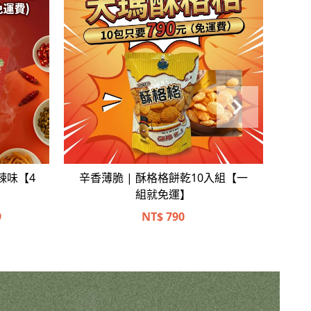
立即選購
勁辣味【4
辛香薄脆 | 酥格格餅乾10入組【一
組就免運】
9
NT$
790