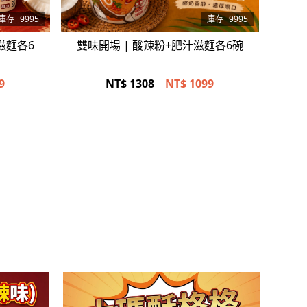
立即選購
庫存
9995
庫存
9995
滋麵各6
雙味開場 | 酸辣粉+肥汁滋麵各6碗
9
NT$ 1308
NT$
1099