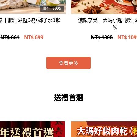
立即選購
立即選購
庫存
9995
 | 肥汁滋麵6碗+椰子水3罐
濃韻享受 | 大瑪小麵+肥汁
碗
NT$ 861
NT$
699
NT$ 1308
NT$
109
查看更多
送禮首選