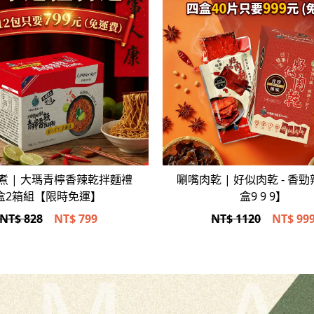
立即選購
立即選購
煮 | 大瑪青檸香辣乾拌麵禮
唰嘴肉乾 | 好似肉乾 - 香
盒2箱組【限時免運】
盒9 9 9】
NT$ 828
NT$
799
NT$ 1120
NT$
99