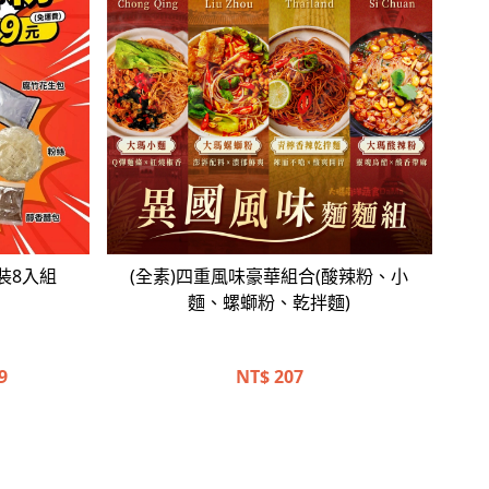
立即選購
裝8入組
(全素)四重風味豪華組合(酸辣粉、小
麵、螺螄粉、乾拌麵)
9
NT$
207