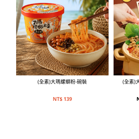
立即選購
(全素)大瑪螺螄粉-碗裝
(全素
NT$
139