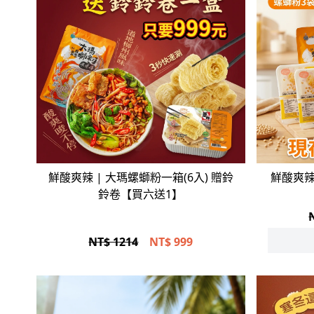
立即選購
鮮酸爽辣 | 大瑪螺螄粉一箱(6入) 贈鈴
鮮酸爽辣
鈴卷【買六送1】
NT$ 1214
NT$
999