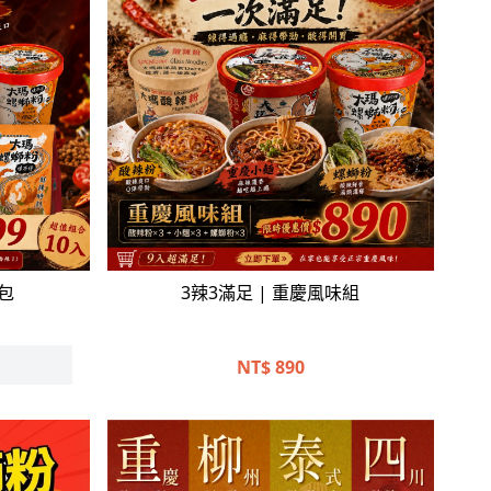
立即選購
包
3辣3滿足 | 重慶風味組
NT$
890