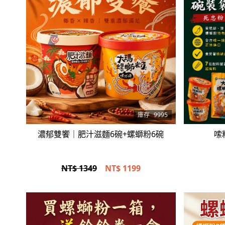
立即選購
庫存
9995
濃郁雙饗｜肥汁滋麵6碗+螺螄粉6碗
嗦
NT$ 1349
NT$
1199