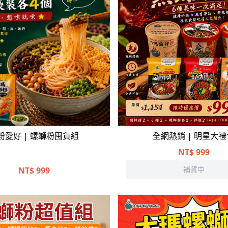
立即選購
粉愛好 | 螺螄粉囤貨組
全網熱銷 | 明星大禮
NT$
999
補貨中
NT$
999