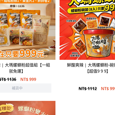
立即選購
 | 大瑪螺螄粉超值組【一組
鮮酸爽辣 | 大瑪螺螄粉-碗
就免運】
【超值9 9 9】
NT$ 1136
NT$
999
補貨中
NT$ 1112
NT$
99