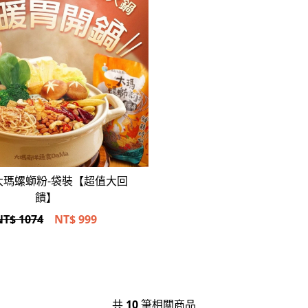
立即選購
)大瑪螺螄粉-袋裝【超值大回
饋】
NT$ 1074
NT$
999
共
10
筆相關商品