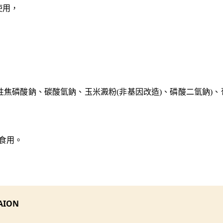
使用，
性焦磷酸鈉、碳酸氫鈉、玉米澱粉(非基因改造)、磷酸二氫鈉)
食用。
AION