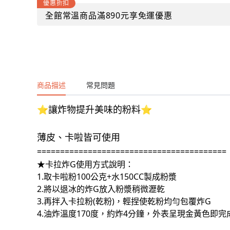
優惠折扣
全館常溫商品滿890元享免運優惠
商品描述
常見問題
⭐️讓炸物提升美味的粉料⭐️
薄皮、卡啦皆可使用
=========================================
★卡拉炸G使用方式說明：
1.取卡啦粉100公克+水150CC製成粉漿
2.將以退冰的炸G放入粉漿稍微瀝乾
3.再拌入卡拉粉(乾粉)，輕捏使乾粉均勻包覆炸G
4.油炸溫度170度，約炸4分鐘，外表呈現金黃色即完