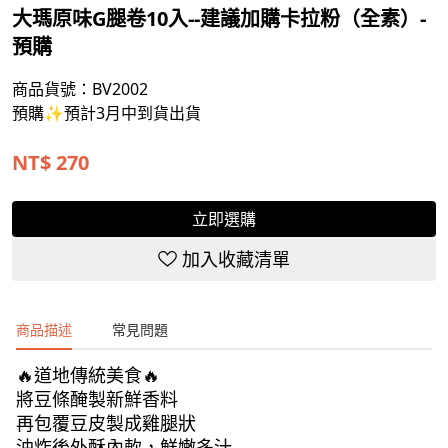
大瑪原味G腿卷10入--建議加購卡拉粉（全素）-
預購
商品貨號：BV2002
預購✨預計3月中到貨出貨
NT$
270
立即選購
加入收藏清單
商品描述
常見問題
🔥道地傳統美食🔥
將豆條醃製新鮮香料
再包覆豆皮製成雞腿狀
油炸後外酥內軟，鮮嫩多汁