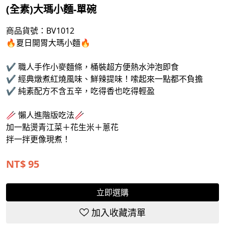
(全素)大瑪小麵-單碗
商品貨號：
BV1012
🔥夏日開胃大瑪小麵🔥
✔ 職人手作小麥麵條，桶裝超方便熱水沖泡即食
✔ 經典燉煮紅燒風味、鮮辣提味！嗦起來一點都不負擔
✔ 純素配方不含五辛，吃得香也吃得輕盈
🥢 懶人進階版吃法🥢
加一點燙青江菜＋花生米＋蔥花
拌一拌更像現煮！
NT$
95
立即選購
加入收藏清單