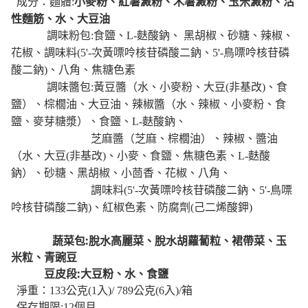
小麥粉、紅薯澱粉、木薯澱粉、玉米澱粉、活
成分：
麵體:
性麵筋、水、大豆油
調味粉包:食鹽、L-麩酸鈉、 黑胡椒、砂糖、辣椒、
花椒、調味料(5'-次黃嘌呤核苷磷酸二鈉、5'-鳥嘌呤核苷磷
酸二鈉)、八角、焦糖色素
調味醬包:黃豆醬（水、小麥粉、大豆(非基改)、食
鹽）、棕櫚油、大豆油、辣椒醬（水、辣椒、小麥粉、食
鹽、麥芽糖漿）、食鹽、L-麩酸鈉、
芝麻醬（芝麻、棕櫚油）、辣椒、醬油
（水、大豆(非基改)、小麥、食鹽、焦糖色素、L-麩酸
鈉）、砂糖、黑胡椒、小茴香、花椒、八角、
調味料(5'-次黃嘌呤核苷磷酸二鈉、5'-鳥嘌
呤核苷磷酸二鈉)、紅椒色素、防腐劑(己二烯酸鉀)
蔬菜包:脫水高麗菜、脫水胡蘿蔔粒、裙帶菜、玉
米粒、青豌豆
豆皮段:大豆粉、水、食鹽
淨重：133公克(1入)/ 789公克(6入)/箱
保存期限:12個月