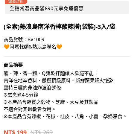
優惠折扣
全館常溫商品滿890元享免運優惠
(全素)熱浪島南洋香檸酸辣撈(袋裝)-3入/袋
商品貨號：BV1009
🧡阿瑪乾麵&熱浪島聯名🧡
商品摘要
酸、辣、香一體，Q彈乾拌麵讓人欲罷不能！
南洋在地辛香料、嚴選頂級原料、新鮮蔬果細火慢熬
堅持日曬的非油炸波浪麵條
※需烹煮4-5分鐘
※本產品含麩質之穀物、芝麻、大豆及其製品
不適合對其過敏者食用。
※本產品含有辣椒、花椒、桂皮、八角、小茴，孕婦忌食。
NT$
199
NT$ 269