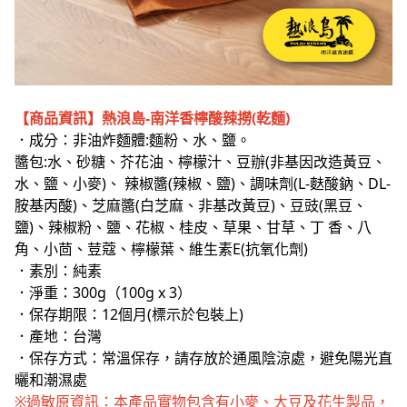
【商品資訊】熱浪島-南洋香檸酸辣撈(乾麵)
．成分：非油炸麵體:麵粉、水、鹽。
醬包:水、砂糖、芥花油、檸檬汁、豆辦(非基因改造黃豆、
水、鹽、小麥)、 辣椒醬(辣椒、鹽)、調味劑(L-麩酸鈉、DL-
胺基丙酸)、芝麻醬(白芝麻、非基改黃豆)、豆豉(黑豆、
鹽)、辣椒粉、鹽、花椒、桂皮、草果、甘草、丁 香、八
角、小茴、荳蔻、檸檬葉、維生素E(抗氧化劑)
．素別：純素
．淨重：300g（100g x 3）
．保存期限：12個月(標示於包裝上)
．產地：台灣
．保存方式：常溫保存，請存放於通風陰涼處，避免陽光直
曬和潮濕處
※過敏原資訊：本產品實物包含有小麥、大豆及花生製品，