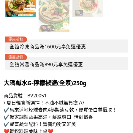
優惠折扣
全館冷凍商品滿1600元享免運優惠
優惠折扣
全館常溫商品滿890元享免運優惠
大瑪鹹水G-檸檬椒鹽(全素)250g
商品貨號：
BV20051
\ 夏日輕食新選擇！不油不膩無負擔 ///
✔️馬來道地煙燻素肉X秘製滷豆乾，優質蛋白質攝取！
✔️獨家調製蔬果高湯，鮮厚爽口~恰到鹹香
✔️豐富蔬菜配料！營養均衡又鮮美
❤輕鬆料理美味上桌❤