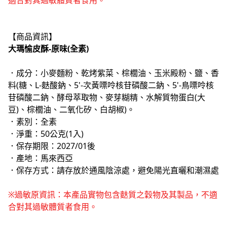
適合對其過敏體質者食用。
【商品資訊】
大瑪愉皮酥-原味(全素)
．成分：小麥麵粉、乾烤紫菜、棕櫚油、玉米殿粉、鹽、香
料(糖、L-麩酸鈉、5'-次黃嘌呤核苷磷酸二鈉、5'-鳥嘌呤核
苷磷酸二鈉、酵母萃取物、麥芽糊精、水解質物蛋白(大
豆)、棕櫚油、二氧化矽、白胡椒)。
．素別：全素
．淨重：50公克(1入)
．保存期限：2027/01後
．產地：馬來西亞
．保存方式：請存放於通風陰涼處，避免陽光直曬和潮濕處
※過敏原資訊：本產品實物包含麩質之穀物及其製品，不適
合對其過敏體質者食用。