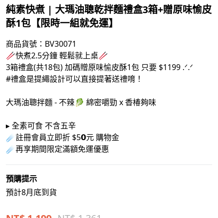
純素快煮 | 大瑪油聰乾拌麵禮盒3箱+贈原味愉皮
酥1包【限時一組就免運】
商品貨號：
BV30071
🥢快煮2.5分鐘 輕鬆就上桌🥢
3箱禮盒(共18包) 加碼贈原味愉皮酥1包 只要 $1199 .ᐟ.ᐟ
#禮盒是提繩設計可以直接提著送禮唷！
大瑪油聰拌麵 - 不辣🥬 綿密嚼勁 x 香椿夠味
▸ 全素可食 不含五辛
☄註冊會員立即折 $5𝟬元 購物金
☄再享期間限定滿額免運優惠
預購提示
預計8月底到貨