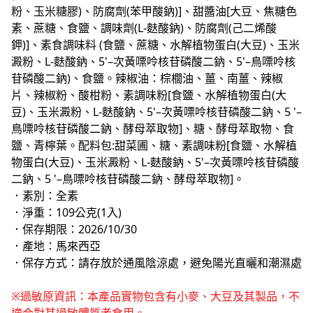
粉、玉米糖膠)、防腐劑(苯甲酸鈉)]、甜醬油[大豆、焦糖色
素、蔗糖、食鹽、調味劑(L-麩酸鈉)、防腐劑(己二烯酸
鉀)]、素食調味料 (食鹽、蔗糖、水解植物蛋白(大豆)、玉米
澱粉、L-麩酸鈉、5'–次黃嘌呤核苷磷酸二鈉、5'–鳥嘌呤核
苷磷酸二鈉)、食鹽。辣椒油：棕櫚油、薑、南薑、辣椒
片、辣椒粉、酸柑粉、素調味粉[食鹽、水解植物蛋白(大
豆)、玉米澱粉、L-麩酸鈉、5'–次黃嘌呤核苷磷酸二鈉、5 '–
鳥嘌呤核苷磷酸二鈉、酵母萃取物]、糖、酵母萃取物、食
鹽、青檸葉。配料包:甜菜圃、糖、素調味粉[食鹽、水解植
物蛋白(大豆)、玉米澱粉、L-麩酸鈉、5'–次黃嘌呤核苷磷酸
二鈉、5 '–鳥嘌呤核苷磷酸二鈉、酵母萃取物]。
．素別：全素
．淨重：109公克(1入)
．保存期限：2026/10/30
．產地：馬來西亞
．保存方式：請存放於通風陰涼處，避免陽光直曬和潮濕處
※過敏原資訊：本產品實物包含有小麥、大豆及其製品，不