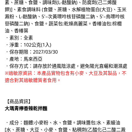
素、蔗糖、食鹽、調味劑(L-麩酸鈉)、防腐劑(己二烯酸
鉀)]、素食調味料 (食鹽、蔗糖、水解植物蛋白(大豆)、玉米
澱粉、L-麩酸鈉、5'–次黃嘌呤核苷磷酸二鈉、5'–鳥嘌呤核
苷磷酸二鈉)、食鹽。蔬菜包:乾燥高麗菜。香椿油包:棕櫚
油、香椿葉
．素別：全素
．淨重：102公克(1入)
．保存期限：2027/03/30
．產地：馬來西亞
．保存方式：請存放於通風陰涼處，避免陽光直曬和潮濕處
※過敏原資訊：本產品實物包含有小麥、大豆及其製品，不
適合對其過敏體質者食用。
【商品資訊】
大瑪青檸香辣乾拌麵
．成分：麵體:小麥粉、水、食鹽。調味醬包:水、素蠔油
[水、蔗糖、大豆、小麥、食鹽、粘稠劑(乙醯化己二酸二澱