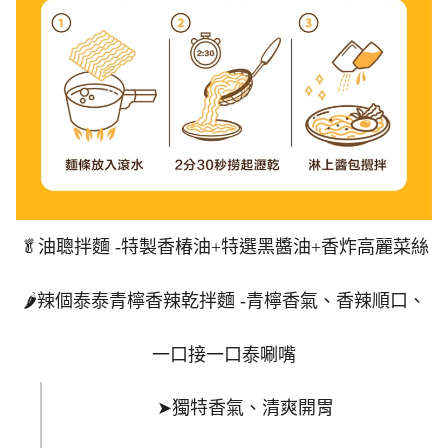
🥬
油聰拌麵 -
特製香椿油+特選黑醬油+香炸高麗菜絲
🌶️
辣個泰泰青檸香辣乾拌麵 -
青檸香氣、香辣順口、
一口接一口泰唰嘴
➤
獨特香氣、清爽開胃