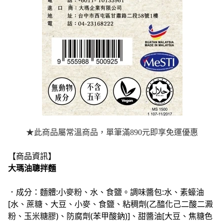
★此商品屬常溫商品，單筆滿890元即享免運優惠
【商品資訊】
大瑪油聰拌麵
．成分：麵體:小麥粉、水、食鹽。調味醬包:水、素蠔油
[水、蔗糖、大豆、小麥、食鹽、粘稠劑(乙醯化己二酸二澱
粉、玉米糖膠)、防腐劑(苯甲酸鈉)]、甜醬油[大豆、焦糖色